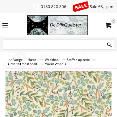
0180 820 806
Sale €8,- p.m.
0
<< Vorige
|
Home
Webshop
Stoffen op serie
i love fall most of all
Warm White 3