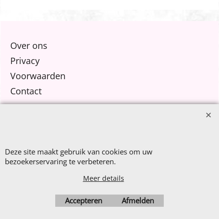
Dijkquiltster.
Over ons
Privacy
Voorwaarden
Contact
Nieuw Binnen
Sale €8,- p.m.
After Summer Sale
Deze site maakt gebruik van cookies om uw
bezoekerservaring te verbeteren.
Meer details
Accepteren
Afmelden
Webwinkel gemaakt met
ShopFactory webwinkel
software.