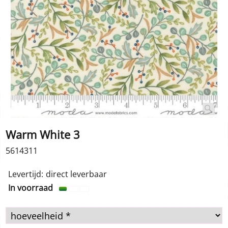
Warm White 3
5614311
1.00
€
incl BTW
Levertijd:
direct leverbaar
In voorraad