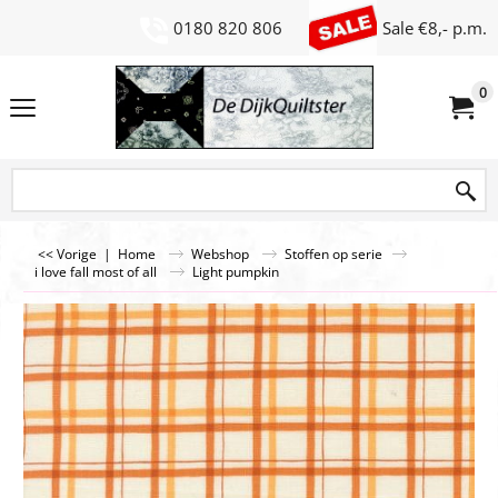
0180 820 806
Sale €8,- p.m.
0
<< Vorige
|
Home
Webshop
Stoffen op serie
i love fall most of all
Light pumpkin