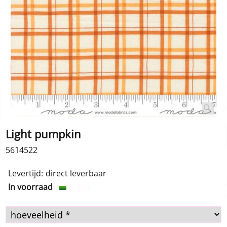
Light pumpkin
5614522
1.00
€
incl BTW
Levertijd:
direct leverbaar
In voorraad