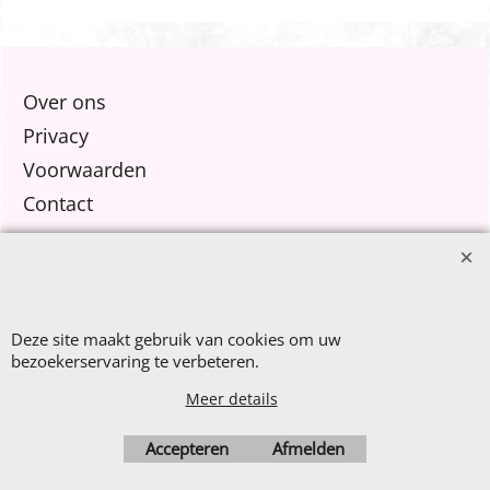
Dijkquiltster.
Over ons
Privacy
Voorwaarden
Contact
Nieuw Binnen
Sale €8,- p.m.
After Summer Sale
Deze site maakt gebruik van cookies om uw
bezoekerservaring te verbeteren.
Meer details
Accepteren
Afmelden
Webwinkel gemaakt met
ShopFactory webwinkel
software.