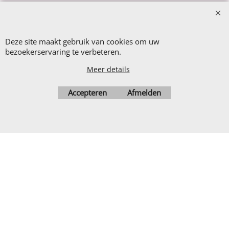
Nieuw Binnen
Sale €8,- p.m.
After Summer Sale
Deze site maakt gebruik van cookies om uw
bezoekerservaring te verbeteren.
Meer details
Accepteren
Afmelden
Webwinkel gemaakt met
ShopFactory webwinkel
software.