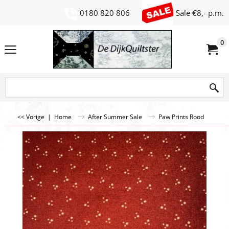
0180 820 806
Sale €8,- p.m.
0
<< Vorige
|
Home
After Summer Sale
Paw Prints Rood