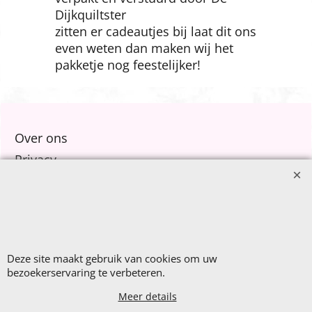
Wasvoorschrift: Machinewas
koud/Droogtrommel laag
alle stoffen worden met zorg
verpakt en verstuurd door De
Dijkquiltster
zitten er cadeautjes bij laat dit ons
even weten dan maken wij het
Over ons
pakketje nog feestelijker!
Privacy
Voorwaarden
Contact
Nieuw Binnen
Deze site maakt gebruik van cookies om uw
Sale €8,- p.m.
bezoekerservaring te verbeteren.
After Summer Sale
Meer details