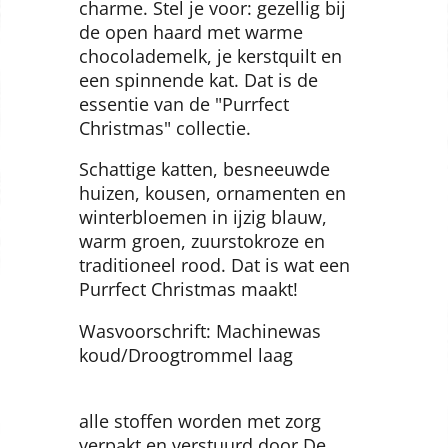
raakt verstrikt in lichten, breekt
een paar ornamenten en speelt
met de slingers. Maar op de een
of andere manier draagt het
alleen maar bij aan de gezellige
charme. Stel je voor: gezellig bij
de open haard met warme
chocolademelk, je kerstquilt en
een spinnende kat. Dat is de
essentie van de "Purrfect
Christmas" collectie.
Schattige katten, besneeuwde
huizen, kousen, ornamenten en
winterbloemen in ijzig blauw,
warm groen, zuurstokroze en
traditioneel rood. Dat is wat een
Purrfect Christmas maakt!