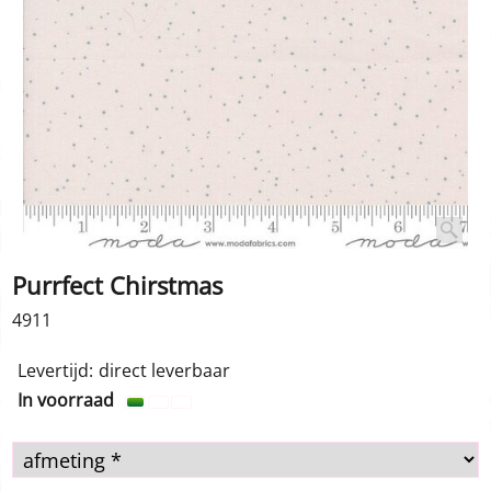
-20%
Purrfect Chirstmas
4911
-20%
1.00
€
0.80
€
incl BTW