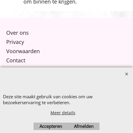
zodat het een echt cadeautje is
om binnen te krijgen.
Over ons
Privacy
Voorwaarden
Contact
Nieuw Binnen
Sale €8,- p.m.
After Summer Sale
Deze site maakt gebruik van cookies om uw
bezoekerservaring te verbeteren.
Meer details
Accepteren
Afmelden
Webwinkel gemaakt met
ShopFactory webwinkel