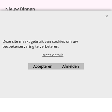
Nieuw Binnen
Sale €8,- p.m.
After Summer Sale
Deze site maakt gebruik van cookies om uw
bezoekerservaring te verbeteren.
Webwinkel gemaakt met
ShopFactory webwinkel
Meer details
software.
Accepteren
Afmelden