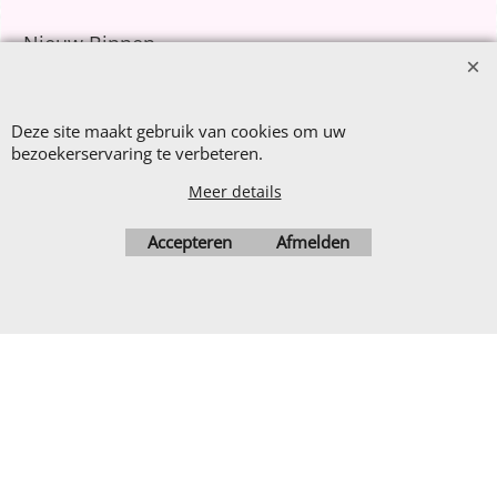
Nieuw Binnen
Sale €8,- p.m.
After Summer Sale
Deze site maakt gebruik van cookies om uw
bezoekerservaring te verbeteren.
Meer details
Webwinkel gemaakt met
Accepteren
Afmelden
ShopFactory webwinkel
software.