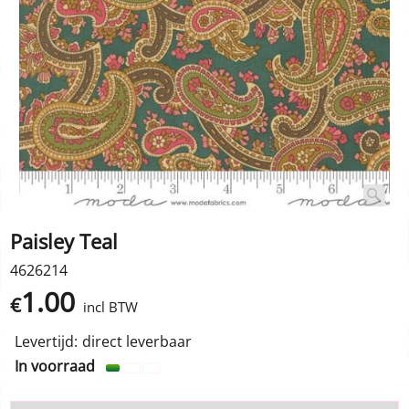
Paisley Teal
4626214
1.00
€
incl BTW
Levertijd:
direct leverbaar
In voorraad