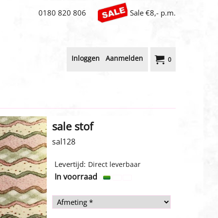
0180 820 806
Sale €8,- p.m.
Inloggen
Aanmelden
0
sale stof
sal128
4.00
€
incl BTW
Levertijd:
Direct leverbaar
In voorraad