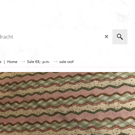
ge
|
Home
Sale €8,- p.m.
sale stof