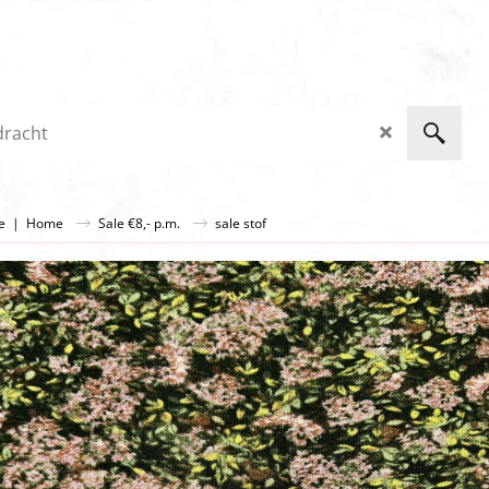
ge
|
Home
Sale €8,- p.m.
sale stof