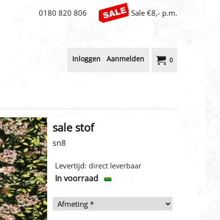
0180 820 806
Sale €8,- p.m.
Inloggen
Aanmelden
0
sale stof
sn8
4.00
€
incl BTW
Levertijd:
direct leverbaar
In voorraad