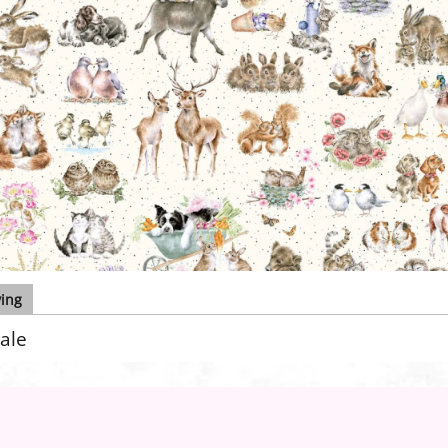
ving
ale