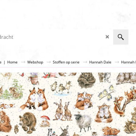
ge
|
Home
Webshop
Stoffen op serie
Hannah Dale
Hannah D