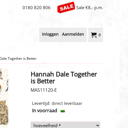
0180 820 806
Sale €8,- p.m.
Inloggen
Aanmelden
0
ale Together is Better
Hannah Dale Together
is Better
MAS11120-E
1.00
€
incl BTW
Levertijd:
direct leverbaar
In voorraad