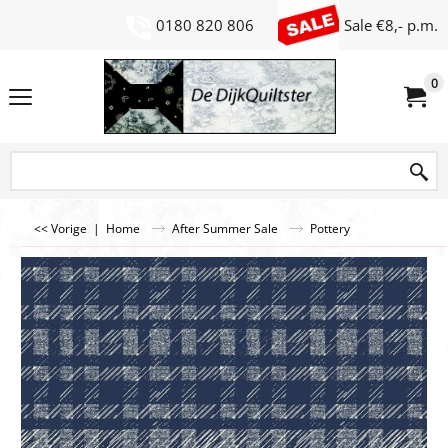
0180 820 806
Sale €8,- p.m.
0
<< Vorige
|
Home
After Summer Sale
Pottery