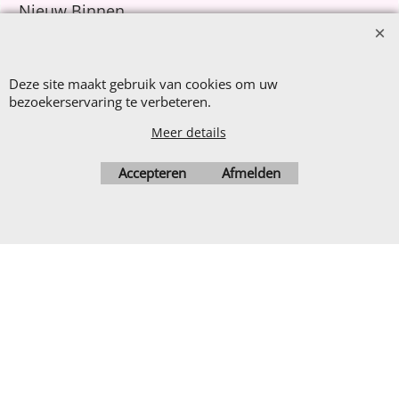
Nieuw Binnen
Sale €8,- p.m.
After Summer Sale
Deze site maakt gebruik van cookies om uw
bezoekerservaring te verbeteren.
Meer details
Webwinkel gemaakt met
ShopFactory webwinkel
Accepteren
Afmelden
software.